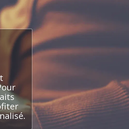
t
Pour
aits
fiter
alisé.