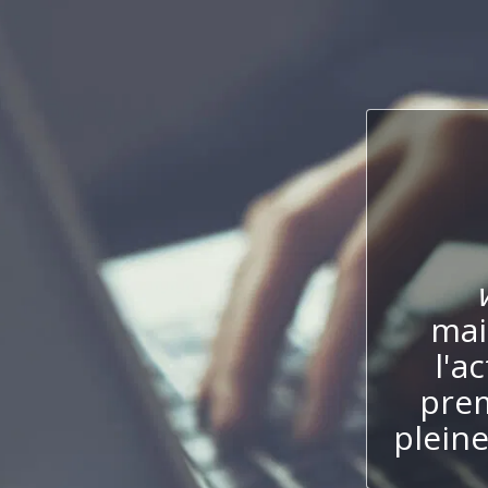
mai
l'a
prem
plein