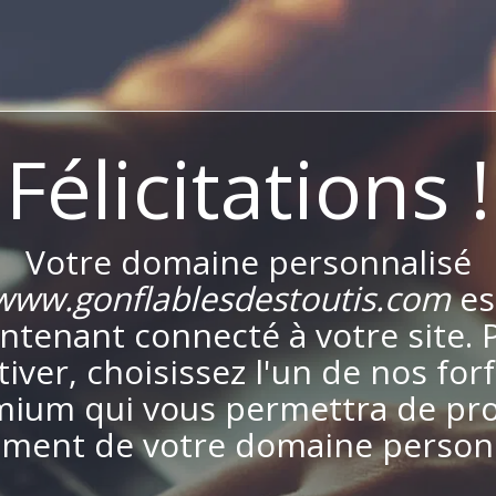
Félicitations !
Votre domaine personnalisé
www.gonflablesdestoutis.com
es
ntenant connecté à votre site. 
ctiver, choisissez l'un de nos forf
ium qui vous permettra de pro
ement de votre domaine personn